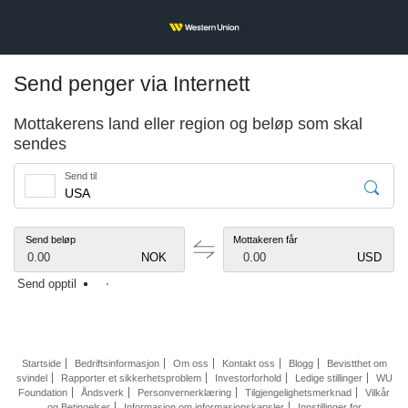
Send penger via Internett
Mottakerens land eller region og beløp som skal
sendes
Send til
Send beløp
Mottakeren får
0.00
NOK
0.00
USD
Send opptil
Startside
Bedriftsinformasjon
Om oss
Kontakt oss
Blogg
Bevistthet om
svindel
Rapporter et sikkerhetsproblem
Investorforhold
Ledige stillinger
WU
Foundation
Åndsverk
Personvernerklæring
Tilgjengelighetsmerknad
Vilkår
og Betingelser
Informasjon om informasjonskapsler
Innstillinger for