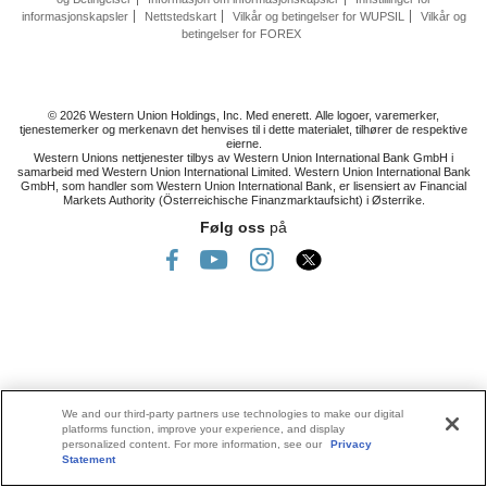
informasjonskapsler
Nettstedskart
Vilkår og betingelser for WUPSIL
Vilkår og
betingelser for FOREX
© 2026 Western Union Holdings, Inc. Med enerett. Alle logoer, varemerker,
tjenestemerker og merkenavn det henvises til i dette materialet, tilhører de respektive
eierne.
Western Unions nettjenester tilbys av Western Union International Bank GmbH i
samarbeid med Western Union International Limited. Western Union International Bank
GmbH, som handler som Western Union International Bank, er lisensiert av Financial
Markets Authority (Österreichische Finanzmarktaufsicht) i Østerrike.
Følg oss
på
We and our third-party partners use technologies to make our digital
platforms function, improve your experience, and display
personalized content. For more information, see our
Privacy
Statement