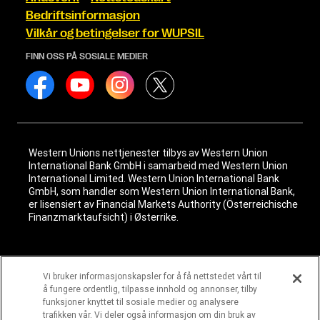
Bedriftsinformasjon
Vilkår og betingelser for WUPSIL
FINN OSS PÅ SOSIALE MEDIER
Western Unions nettjenester tilbys av Western Union
International Bank GmbH i samarbeid med Western Union
International Limited. Western Union International Bank
GmbH, som handler som Western Union International Bank,
er lisensiert av Financial Markets Authority (Österreichische
Finanzmarktaufsicht) i Østerrike.
© 2026 Western Union Holdings, Inc. Med enerett. Alle logoer,
varemerker, tjenestemerker og merkenavn det henvises til i
Vi bruker informasjonskapsler for å få nettstedet vårt til
dette materialet, tilhører de respektive eierne.
å fungere ordentlig, tilpasse innhold og annonser, tilby
funksjoner knyttet til sosiale medier og analysere
trafikken vår. Vi deler også informasjon om din bruk av