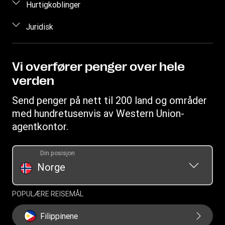
Kundestøtte
Hurtigkoblinger
Anslå pris
Kontakt oss
Logg på
Juridisk
Spor overføring
Anmodning om individuelle rettigheter
Registrer deg
Finn et kontor
Åndsverk
Bli agent
Personvernerklæring
Vi overfører penger over hele
verden
Vilkår og Betingelser
Vilkår og betingelser for WUPSIL
Send penger på nett til 200 land og områder
med hundretusenvis av Western Union-
agentkontor.
Din posisjon
Norge
POPULÆRE REISEMÅL
Filippinene