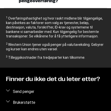
pengeoverføring?
1
Overføringshastighet og hvor raskt midlene blir tilgjengelige,
kan påvirkes av faktorer som valg av tjenester, beløp,
destinasjon, valuta, forskrifter, ID-krav og systemene til
bankene vi samarbeider med. Kun tilgjengelig for bestemte
transaksjoner. Se vilkårene for å få ytterligere informasjon.
2
Western Union tjener også penger på valutaveksling. Gebyrer
og kurser kan endres uten varsel.
3
Tilleggskostnader fra tredjeparter kan tilkomme.
Finner du ikke det du leter etter?
Send penger
Send penger via internett
Brukerstøtte
Send penger personlig