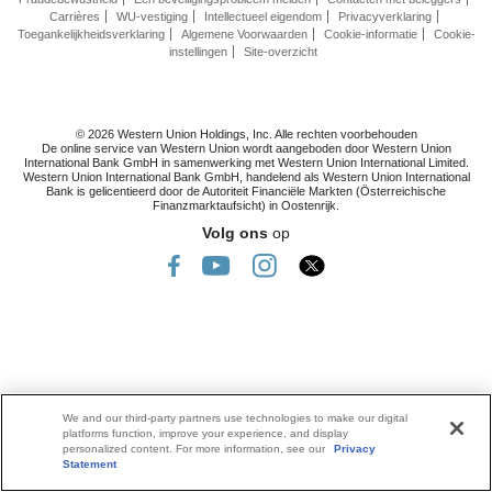
Carrières
WU-vestiging
Intellectueel eigendom
Privacyverklaring
Toegankelijkheidsverklaring
Algemene Voorwaarden
Cookie-informatie
Cookie-
instellingen
Site-overzicht
© 2026 Western Union Holdings, Inc. Alle rechten voorbehouden
De online service van Western Union wordt aangeboden door Western Union
International Bank GmbH in samenwerking met Western Union International Limited.
Western Union International Bank GmbH, handelend als Western Union International
Bank is gelicentieerd door de Autoriteit Financiële Markten (Österreichische
Finanzmarktaufsicht) in Oostenrijk.
Volg ons
op
We and our third-party partners use technologies to make our digital
platforms function, improve your experience, and display
personalized content. For more information, see our
Privacy
Statement