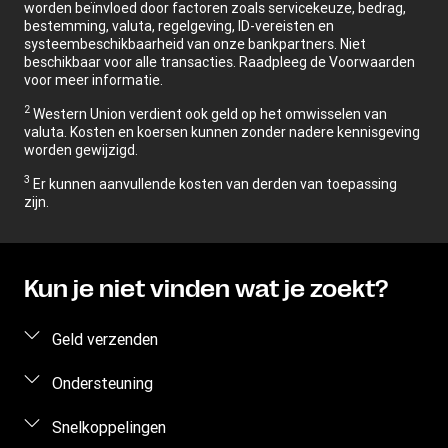
worden beïnvloed door factoren zoals servicekeuze, bedrag,
bestemming, valuta, regelgeving, ID-vereisten en
systeembeschikbaarheid van onze bankpartners. Niet
beschikbaar voor alle transacties. Raadpleeg de Voorwaarden
voor meer informatie.
2
Western Union verdient ook geld op het omwisselen van
valuta. Kosten en koersen kunnen zonder nadere kennisgeving
worden gewijzigd.
3
Er kunnen aanvullende kosten van derden van toepassing
zijn.
Kun je niet vinden wat je zoekt?
Geld verzenden
Geld online verzenden
Ondersteuning
Persoonlijk geld verzenden
Veelgestelde vragen
Snelkoppelingen
Geschatte prijs