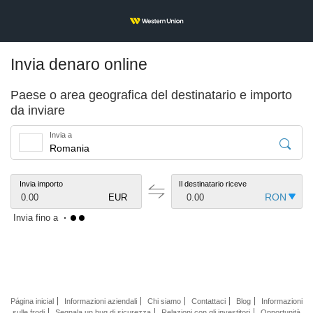
Invia denaro online
Paese o area geografica del destinatario e importo
da inviare
Invia a
Invia importo
Il destinatario riceve
0.00
EUR
0.00
Invia fino a
Página inicial
Informazioni aziendali
Chi siamo
Contattaci
Blog
Informazioni
sulle frodi
Segnala un bug di sicurezza
Relazioni con gli investitori
Opportunità