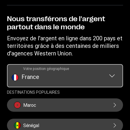
Aide clients
Devenir agent
Points de vente
Propriété intellectuelle
Blog
Sensibilisation aux fraudes
Télécharger l’application
Déclaration de Confidentialité
Nous transférons de l'argent
Carrières
Demande de Droits Individuels
Convertisseur de devises
partout dans le monde
Conditions d’Utilisation
Relations avec les investisseurs
Demande d'historique de transfert
IBAN
Conditions générales du programme de récompenses
Envoyez de l'argent en ligne dans 200 pays et
Fondation WU
Programme - Parrainer un ami
Swift/BIC
territoires grâce à des centaines de milliers
Rechargez leur forfait mobile
d'agences Western Union.
Votre position géographique
France
DESTINATIONS POPULAIRES
Maroc
Sénégal