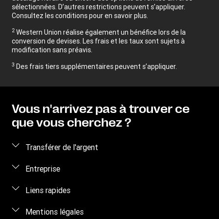
sélectionnées. D’autres restrictions peuvent s’appliquer.
Consultez les conditions pour en savoir plus.
2
Western Union réalise également un bénéfice lors de la
conversion de devises. Les frais et les taux sont sujets à
modification sans préavis.
3
Des frais tiers supplémentaires peuvent s’appliquer.
Vous n'arrivez pas à trouver ce
que vous cherchez ?
Transférer de l'argent
Envoyer de l’argent
Entreprise
Envoyer de l’argent en ligne
À propos de nous
Liens rapides
Envoyer de l’argent en personne
Nous contacter
Se connecter / S’inscrire
Mentions légales
Suivre un transfert