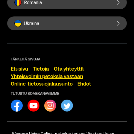
Romania
Ukraina
TÄRKEITÄ SIVUJA
Etusivu
Tietoja
Ota yhteyttä
Yhteisvoimin petoksia vastaan
Online-tietosuojalausunto
Ehdot
TUTUSTU SOMEKANAVIIMME
Western Union Online -palvelun tarjoaa Western Union