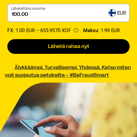
Lähetettävä summa
EUR
FX:
1.00 EUR –
655.9570 XOF
Maksu:
1.99 EUR
Lähetä rahaa nyt
Älykkäämpi. Turvallisempi. Yhdessä. Katso miten
voit suojautua petoksilta – #BeFraudSmart