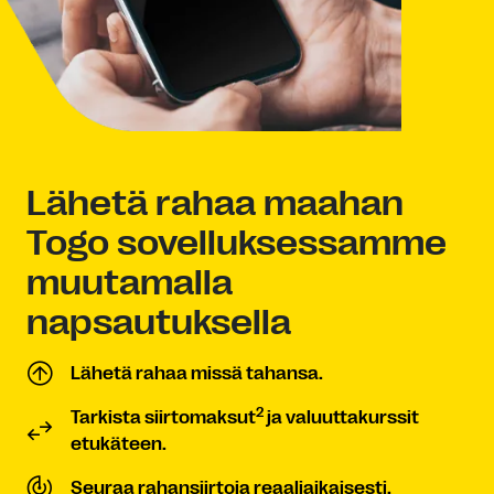
Lähetä rahaa maahan
Togo sovelluksessamme
muutamalla
napsautuksella
Lähetä rahaa missä tahansa.
2
Tarkista siirtomaksut
ja valuuttakurssit
etukäteen.
Seuraa rahansiirtoja reaaliaikaisesti.