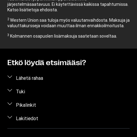
järjestelmäsaatavuus. Ei käytettävissä kaikissa tapahtumissa.
Katso lisätietoja ehdoista.
2
Western Union saa tuloja myös valuutanvaihdosta. Maksuja ja
valuuttakursseja voidaan muuttaa ilman ennakkoilmoitusta.
3
Kolmannen osapuolen lisämaksuja saatetaan soveltaa.
Etkö löydä etsimääsi?
Lähetä rahaa
Lähetä rahaa verkossa
Tuki
Lähetä rahaa henkilökohtaisesti
Asiakastuki
Pikalinkit
Arvioi hinta
Ota yhteyttä
Kirjaudu sisään / rekisteröidy
Lakitiedot
Seuraa rahansiirtoa
Tietoa huijauksista
Ryhdy edustajaksi
Etsi toimipiste
Immateriaaliomaisuus
Yksityisyyden suojaa koskeva pyyntö