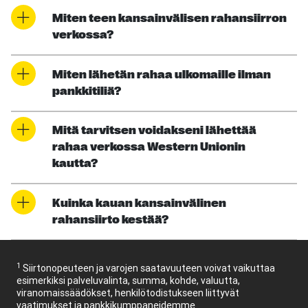
Miten teen kansainvälisen rahansiirron
verkossa?
Miten lähetän rahaa ulkomaille ilman
pankkitiliä?
Mitä tarvitsen voidakseni lähettää
rahaa verkossa Western Unionin
kautta?
Kuinka kauan kansainvälinen
rahansiirto kestää?
1
Siirtonopeuteen ja varojen saatavuuteen voivat vaikuttaa
esimerkiksi palveluvalinta, summa, kohde, valuutta,
viranomaissäädökset, henkilötodistukseen liittyvät
vaatimukset ja pankkikumppaneidemme