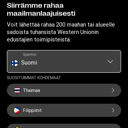
Lataa sovellus
Tietosuojalausunto
Siirrämme rahaa
maailmanlaajuisesti
Ehdot
Voit lähettää rahaa 200 maahan tai alueelle
sadoista tuhansista Western Unionin
edustajien toimipisteistä.
Sijaintisi
Suomi
SUOSITUIMMAT KOHDEMAAT
Thaimaa
Filippiinit