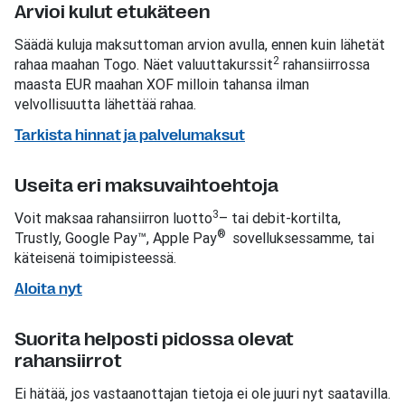
Arvioi kulut etukäteen
Säädä kuluja maksuttoman arvion avulla, ennen kuin lähetät
2
rahaa maahan Togo. Näet valuuttakurssit
rahansiirrossa
maasta EUR maahan XOF milloin tahansa ilman
velvollisuutta lähettää rahaa.
Tarkista hinnat ja palvelumaksut
Useita eri maksuvaihtoehtoja
3
Voit maksaa rahansiirron luotto
– tai debit-kortilta,
®
Trustly, Google Pay™, Apple Pay
sovelluksessamme, tai
käteisenä toimipisteessä.
Aloita nyt
Suorita helposti pidossa olevat
rahansiirrot
Ei hätää, jos vastaanottajan tietoja ei ole juuri nyt saatavilla.