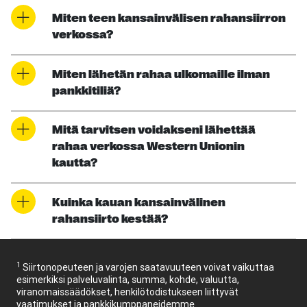
Miten teen kansainvälisen rahansiirron
verkossa?
Miten lähetän rahaa ulkomaille ilman
pankkitiliä?
Mitä tarvitsen voidakseni lähettää
rahaa verkossa Western Unionin
kautta?
Kuinka kauan kansainvälinen
rahansiirto kestää?
1
Siirtonopeuteen ja varojen saatavuuteen voivat vaikuttaa
esimerkiksi palveluvalinta, summa, kohde, valuutta,
viranomaissäädökset, henkilötodistukseen liittyvät
vaatimukset ja pankkikumppaneidemme