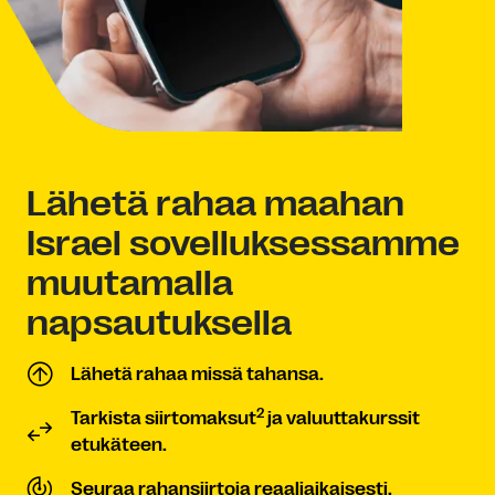
Lähetä rahaa maahan
Israel sovelluksessamme
muutamalla
napsautuksella
Lähetä rahaa missä tahansa.
2
Tarkista siirtomaksut
ja valuuttakurssit
etukäteen.
Seuraa rahansiirtoja reaaliaikaisesti.