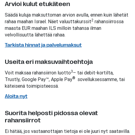
Arvioi kulut etukäteen
Säädä kuluja maksuttoman arvion avulla, ennen kuin lähetät
2
rahaa maahan Israel. Näet valuuttakurssit
rahansiirrossa
maasta EUR maahan ILS milloin tahansa ilman
velvollisuutta lähettää rahaa.
Tarkista hinnat ja palvelumaksut
Useita eri maksuvaihtoehtoja
3
Voit maksaa rahansiirron luotto
– tai debit-kortilta,
®
Trustly, Google Pay™, Apple Pay
sovelluksessamme, tai
käteisenä toimipisteessä.
Aloita nyt
Suorita helposti pidossa olevat
rahansiirrot
Ei hätää, jos vastaanottajan tietoja ei ole juuri nyt saatavilla.