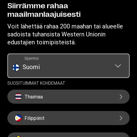
Lataa sovellus
Tietosuojalausunto
Siirrämme rahaa
maailmanlaajuisesti
Ehdot
Voit lähettää rahaa 200 maahan tai alueelle
sadoista tuhansista Western Unionin
edustajien toimipisteistä.
Sijaintisi
Suomi
SUOSITUIMMAT KOHDEMAAT
Thaimaa
Filippiinit