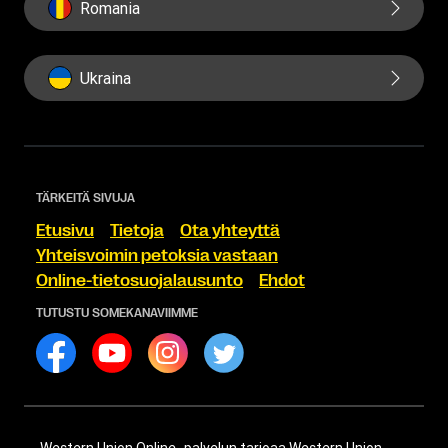
Romania
Ukraina
TÄRKEITÄ SIVUJA
Etusivu
Tietoja
Ota yhteyttä
Yhteisvoimin petoksia vastaan
Online-tietosuojalausunto
Ehdot
TUTUSTU SOMEKANAVIIMME
Western Union Online -palvelun tarjoaa Western Union