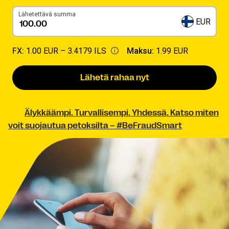
Lähetettävä summa
EUR
FX:
1.00 EUR –
3.4179 ILS
Maksu:
1.99 EUR
Lähetä rahaa nyt
Älykkäämpi. Turvallisempi. Yhdessä. Katso miten
voit suojautua petoksilta – #BeFraudSmart