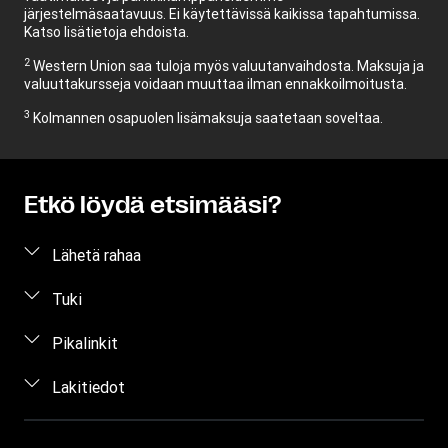
järjestelmäsaatavuus. Ei käytettävissä kaikissa tapahtumissa.
Katso lisätietoja ehdoista.
2
Western Union saa tuloja myös valuutanvaihdosta. Maksuja ja
valuuttakursseja voidaan muuttaa ilman ennakkoilmoitusta.
3
Kolmannen osapuolen lisämaksuja saatetaan soveltaa.
Etkö löydä etsimääsi?
Lähetä rahaa
Lähetä rahaa verkossa
Tuki
Lähetä rahaa henkilökohtaisesti
Asiakastuki
Pikalinkit
Arvioi hinta
Ota yhteyttä
Kirjaudu sisään / rekisteröidy
Lakitiedot
Seuraa rahansiirtoa
Tietoa huijauksista
Ryhdy edustajaksi
Etsi toimipiste
Immateriaaliomaisuus
Yksityisyyden suojaa koskeva pyyntö