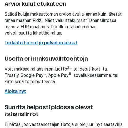
Arvioi kulut etukäteen
Säädä kuluja maksuttoman arvion avulla, ennen kuin lähetät
2
rahaa maahan Fidži. Näet valuuttakurssit
rahansiirrossa
maasta EUR maahan FJD milloin tahansa ilman
velvollisuutta lähettää rahaa.
Tarkista hinnat ja palvelumaksut
Useita eri maksuvaihtoehtoja
3
Voit maksaa rahansiirron luotto
– tai debit-kortilta,
®
Trustly, Google Pay™, Apple Pay
sovelluksessamme, tai
käteisenä toimipisteessä.
Aloita nyt
Suorita helposti pidossa olevat
rahansiirrot
Ei hätää, jos vastaanottajan tietoja ei ole juuri nyt saatavilla.