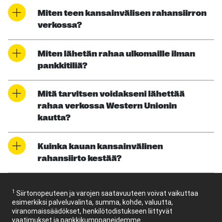
Miten teen kansainvälisen rahansiirron
verkossa?
Miten lähetän rahaa ulkomaille ilman
pankkitiliä?
Mitä tarvitsen voidakseni lähettää
rahaa verkossa Western Unionin
kautta?
Kuinka kauan kansainvälinen
rahansiirto kestää?
1
Siirtonopeuteen ja varojen saatavuuteen voivat vaikuttaa
esimerkiksi palveluvalinta, summa, kohde, valuutta,
viranomaissäädökset, henkilötodistukseen liittyvät
vaatimukset ja pankkikumppaneidemme