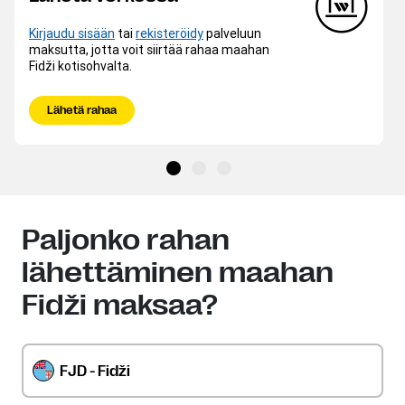
Kirjaudu sisään
tai
rekisteröidy
palveluun
maksutta, jotta voit siirtää rahaa maahan
Fidži kotisohvalta.
Lähetä rahaa
Paljonko rahan
lähettäminen maahan
Fidži maksaa?
FJD - Fidži