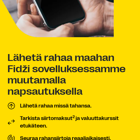
Lähetä rahaa maahan
Fidži sovelluksessamme
muutamalla
napsautuksella
Lähetä rahaa missä tahansa.
2
Tarkista siirtomaksut
ja valuuttakurssit
etukäteen.
Seuraa rahansiirtoja reaaliaikaisesti.