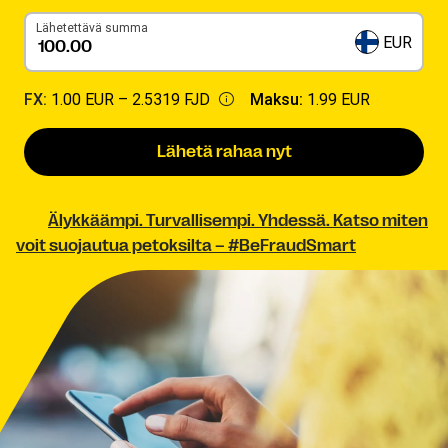
Lähetettävä summa
EUR
FX:
1.00 EUR –
2.5319 FJD
Maksu:
1.99 EUR
Lähetä rahaa nyt
Älykkäämpi. Turvallisempi. Yhdessä. Katso miten
voit suojautua petoksilta – #BeFraudSmart