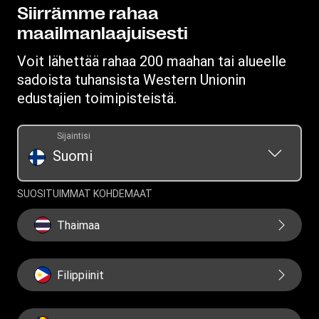
Lataa sovellus
Tietosuojalausunto
Siirrämme rahaa
maailmanlaajuisesti
Ehdot
Voit lähettää rahaa 200 maahan tai alueelle
sadoista tuhansista Western Unionin
edustajien toimipisteistä.
Sijaintisi
Suomi
SUOSITUIMMAT KOHDEMAAT
Thaimaa
Filippiinit