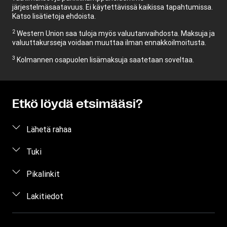
järjestelmäsaatavuus. Ei käytettävissä kaikissa tapahtumissa.
Katso lisätietoja ehdoista.
2
Western Union saa tuloja myös valuutanvaihdosta. Maksuja ja
valuuttakursseja voidaan muuttaa ilman ennakkoilmoitusta.
3
Kolmannen osapuolen lisämaksuja saatetaan soveltaa.
Etkö löydä etsimääsi?
Lähetä rahaa
Lähetä rahaa verkossa
Tuki
Lähetä rahaa henkilökohtaisesti
Asiakastuki
Pikalinkit
Arvioi hinta
Ota yhteyttä
Kirjaudu sisään / rekisteröidy
Lakitiedot
Seuraa rahansiirtoa
Tietoa huijauksista
Ryhdy edustajaksi
Etsi toimipiste
Immateriaaliomaisuus
Yksityisyyden suojaa koskeva pyyntö