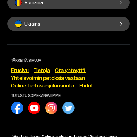
Romania
Ukraina
TÄRKEITÄ SIVUJA
Etusivu
Tietoja
Ota yhteyttä
Yhteisvoimin petoksia vastaan
Online-tietosuojalausunto
Ehdot
TUTUSTU SOMEKANAVIIMME
Western Union Online -palvelun tarjoaa Western Union