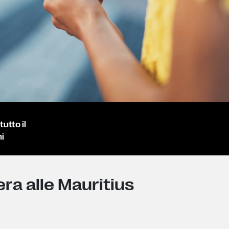
utto il
i
era alle Mauritius