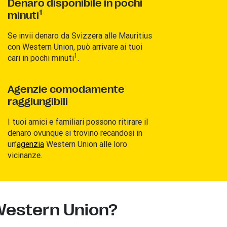
Denaro disponibile in pochi
1
minuti
Se invii denaro da Svizzera alle
Mauritius
con Western Union, può arrivare ai tuoi
1
cari in pochi minuti
.
Agenzie comodamente
raggiungibili
I tuoi amici e familiari possono ritirare il
denaro ovunque si trovino recandosi in
un’
agenzia
Western Union alle loro
vicinanze.
Western Union?