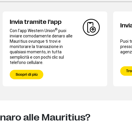
Invia tramite l’app
Invi
®
Con l’app Western Union
puoi
inviare comodamente denaro alle
Mauritius ovunque ti trovi e
Puoi t
monitorare la transazione in
presso
qualsiasi momento, in tutta
agenzi
semplicità e con pochi clic sul
telefono cellulare.
Tro
Scopri di più
naro alle Mauritius?