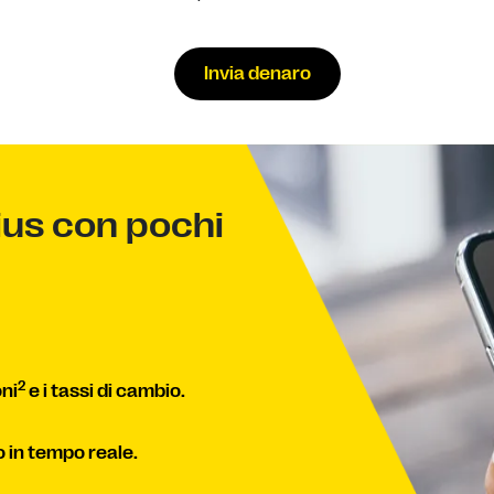
Invia denaro
tius con pochi
2
ni
e i tassi di cambio.
o in tempo reale.