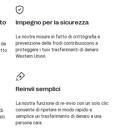
tto
Impegno per la sicurezza
Le nostre misure in fatto di crittografia e
prevenzione delle frodi contribuiscono a
 da
proteggere i tuoi trasferimenti di denaro
utto
Western Union.
Reinvii semplici
La nostra funzione di re-invio con un solo clic
consente di ripetere in modo rapido e
di
semplice un trasferimento di denaro a una
ati
persona cara.