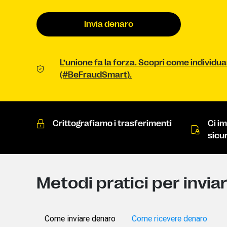
Invia denaro
L’unione fa la forza. Scopri come individua
(#BeFraudSmart).
Crittografiamo i trasferimenti
Ci i
sicur
Metodi pratici per invia
Come inviare denaro
Come ricevere denaro