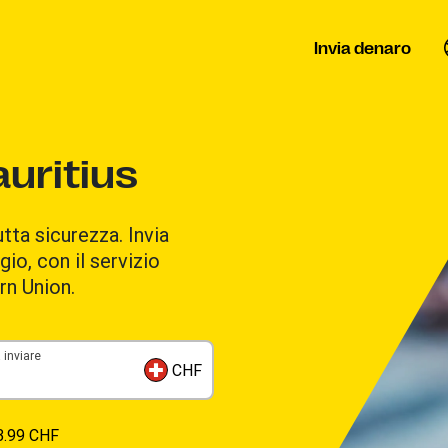
Invia denaro
auritius
utta sicurezza. Invia
gio, con il servizio
rn Union.
 inviare
CHF
3.99 CHF