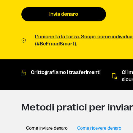
Invia denaro
L’unione fa la forza. Scopri come individua
(#BeFraudSmart).
Crittografiamo i trasferimenti
Ci i
sicur
Metodi pratici per invia
Come inviare denaro
Come ricevere denaro