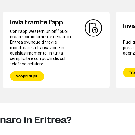
Invia tramite l’app
Invi
®
Con l’app Western Union
puoi
inviare comodamente denaro in
Eritrea ovunque ti trovi e
Puoi t
monitorare la transazione in
presso
qualsiasi momento, in tutta
agenzi
semplicità e con pochi clic sul
telefono cellulare.
Tro
Scopri di più
naro in Eritrea?