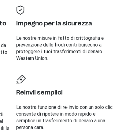
tto
Impegno per la sicurezza
Le nostre misure in fatto di crittografia e
prevenzione delle frodi contribuiscono a
 da
proteggere i tuoi trasferimenti di denaro
utto
Western Union.
Reinvii semplici
La nostra funzione di re-invio con un solo clic
consente di ripetere in modo rapido e
di
semplice un trasferimento di denaro a una
el
persona cara.
li la