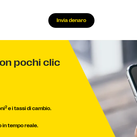
Invia denaro
con pochi clic
2
ni
e i tassi di cambio.
o in tempo reale.