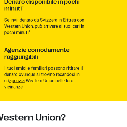
Denaro disponibile in pochi
1
minuti
Se invii denaro da Svizzera
in Eritrea con
Western Union, può arrivare ai tuoi cari in
1
pochi minuti
.
Agenzie comodamente
raggiungibili
I tuoi amici e familiari possono ritirare il
denaro ovunque si trovino recandosi in
un’
agenzia
Western Union nelle loro
vicinanze.
Western Union?