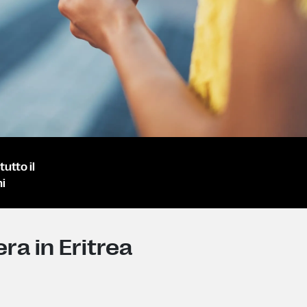
utto il
i
ra in Eritrea