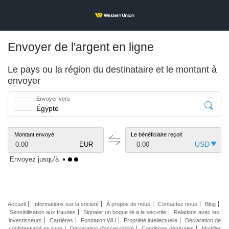
Envoyer de l'argent en ligne
Le pays ou la région du destinataire et le montant à
envoyer
Envoyer vers
Montant envoyé
Le bénéficiaire reçoit
0.00
EUR
0.00
Envoyez jusqu’à
Accueil
Informations sur la société
À propos de nous
Contactez nous
Blog
Sensibilisation aux fraudes
Signaler un bogue lié à la sécurité
Relations avec les
investisseurs
Carrières
Fondation WU
Propriété intellectuelle
Déclaration de
confidentialité en ligne
Déclaration d'accessibilité
Conditions générales
Modifier