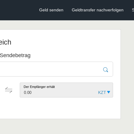
Geld senden
Geldtransfer nachverfolgen
S
eich
 Sendebetrag
Der Empfänger erhält
0.00