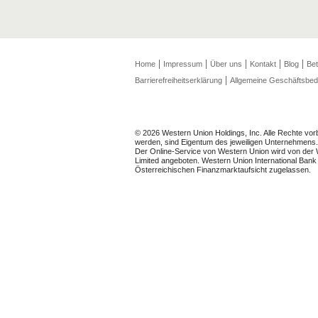
Home
Impressum
Über uns
Kontakt
Blog
Bet
Barrierefreiheitserklärung
Allgemeine Geschäftsbe
© 2026 Western Union Holdings, Inc. Alle Rechte vo
werden, sind Eigentum des jeweiligen Unternehmens.
Der Online-Service von Western Union wird von der 
Limited angeboten. Western Union International Bank 
Österreichischen Finanzmarktaufsicht zugelassen.