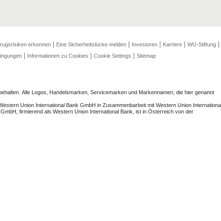
rugsrisiken erkennen
Eine Sicherheitslücke melden
Investoren
Karriere
WU-Stiftung
dingungen
Informationen zu Cookies
Cookie Settings
Sitemap
rbehalten. Alle Logos, Handelsmarken, Servicemarken und Markennamen, die hier genannt
Western Union International Bank GmbH in Zusammenbarbeit mit Western Union Internationa
GmbH, firmierend als Western Union International Bank, ist in Österreich von der